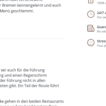
100% s
hr Bremen kennengelernt und euch
e-Menü geschlemmt.
24/7 
Our we
Guara
No add
Stres
Your p
 wir euch für die Führung
ng und einen Regenschirm
er Führung nicht in allen
ten gibt. Ein Teil der Route führt
nke gehen in den beiden Restaurants