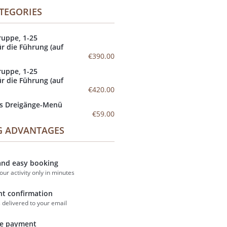
ATEGORIES
ruppe, 1-25
r die Führung (auf
€390.00
ruppe, 1-25
r die Führung (auf
€420.00
as Dreigänge-Menü
€59.00
G ADVANTAGES
and easy booking
our activity only in minutes
nt confirmation
s delivered to your email
ne payment