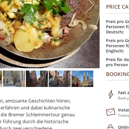
PRICE C
Preis pro G
Personen fü
Deutsch)
Preis pro G
Personen fü
Englisch)
Preis für d
pro Person
BOOKIN
Fast 
Book y
n, amüsante Geschichten hören,
 erfahren und dabei kulinarische
Insta
st die Bremer Schlemmertour genau
Ticket
er Führung durch die historische
Onli
ndurch zwei verschiedene