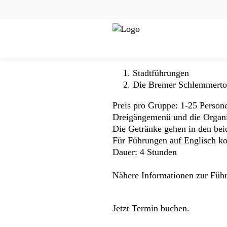
Zum
Cookie
Kopfbereich
Inhalt
Einstellungen
Die Bremer S
der
anpassen
MENU
Website
springen
Stadtführungen
Die Bremer Schlemmerto
Preis pro Gruppe: 1-25 Persone
Dreigängemenü und die Organi
Die Getränke gehen in den beid
Für Führungen auf Englisch k
Dauer: 4 Stunden
Nähere Informationen zur Führu
Jetzt Termin buchen.