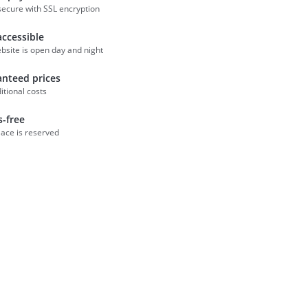
ecure with SSL encryption
accessible
bsite is open day and night
nteed prices
itional costs
s-free
lace is reserved