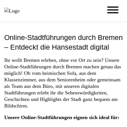
Zum
Cookie
Online-Stadtführungen
Inhalt
Einstellungen
MENU
der
anpassen
Website
springen
Online-Stadtführungen durch Bremen
– Entdeckt die Hansestadt digital
Ihr wollt Bremen erleben, ohne vor Ort zu sein? Unsere
Online-Stadtführungen durch Bremen machen genau das
möglich! Ob vom heimischen Sofa, aus dem
Klassenzimmer, aus dem Seniorenheim oder gemeinsam
als Team aus dem Büro, mit unseren digitalen
Stadtführungen erlebt ihr die Sehenswürdigkeiten,
Geschichten und Highlights der Stadt ganz bequem am
Bildschirm.
Unsere Online-Stadtführungen eignen sich ideal für: