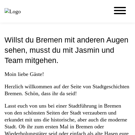
Zum
Cookie
Inhalt
Einstellungen
MENU
der
anpassen
Website
Willkommen in Bremen!
springen
Willst du Bremen mit anderen Augen
sehen, musst du mit Jasmin und
Team mitgehen.
Moin liebe Gäste!
Herzlich willkommen auf der Seite von Stadtgeschichten
Bremen. Schön, dass ihr da seid!
Lasst euch von uns bei einer Stadtführung in Bremen
von den schönsten Seiten der Stadt verzaubern und
erkundet mit uns die historische, aber auch die moderne
Stadt. Ob ihr zum ersten Mal in Bremen oder
Wiederholungstäter seid oder einfach als alte Hasen eure