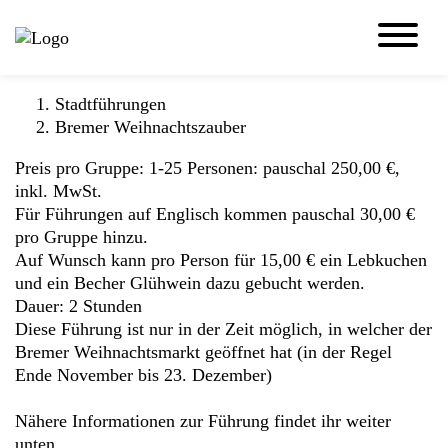
Zum
Cookie
Bremer Weihnachtszauber
Inhalt
Einstellungen
MENU
der
anpassen
Website
springen
Stadtführungen
Bremer Weihnachtszauber
Preis pro Gruppe: 1-25 Personen: pauschal 250,00 €,
inkl. MwSt.
Für Führungen auf Englisch kommen pauschal 30,00 €
pro Gruppe hinzu.
Auf Wunsch kann pro Person für 15,00 € ein Lebkuchen
und ein Becher Glühwein dazu gebucht werden.
Dauer: 2 Stunden
Diese Führung ist nur in der Zeit möglich, in welcher der
Bremer Weihnachtsmarkt geöffnet hat (in der Regel
Ende November bis 23. Dezember)
Nähere Informationen zur Führung findet ihr weiter
unten.